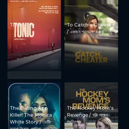
Tonic / টনিক
To Catch a Cheater
/ একজন প্রতারককে ধরা
The Dating App
The Hockey Mom's
Killer: The Monica
Revenge / হকি মায়ের
White Story / ডেটিং
প্রতিশোধ
অ্যাপ কিলার: মোনিকা হোয়াইটের