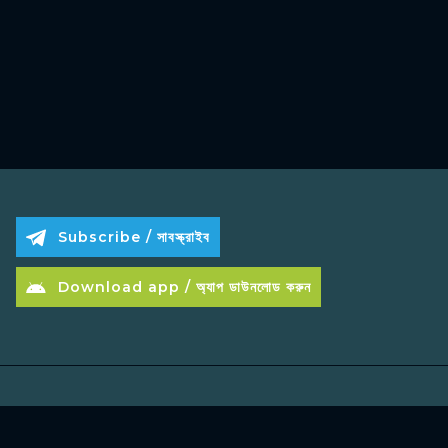
Subscribe / সাবস্ক্রাইব
Download app / অ্যাপ ডাউনলোড করুন