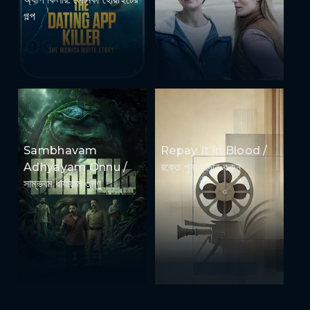
গল্প
Sambhavam
Repay It in Blood /
Adhyayam Onnu /
রক্তে পুনঃপ্রদান করুন
সাম্ভবম ধার্যায়াম ওন্ণু