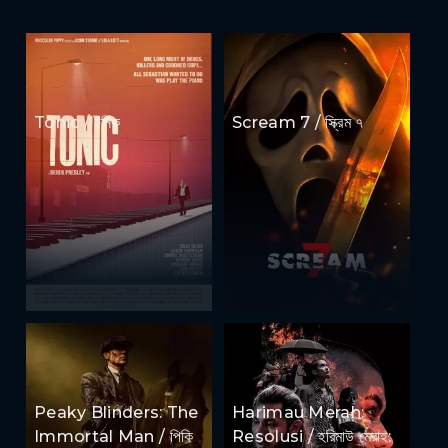
Tonic / টনিক
Scream 7 / স্ক্রিম ৭
Peaky Blinders: The
Harimau Merah:
Immortal Man / পিকি
Resolusi / হরিমাউ মেরাহ: