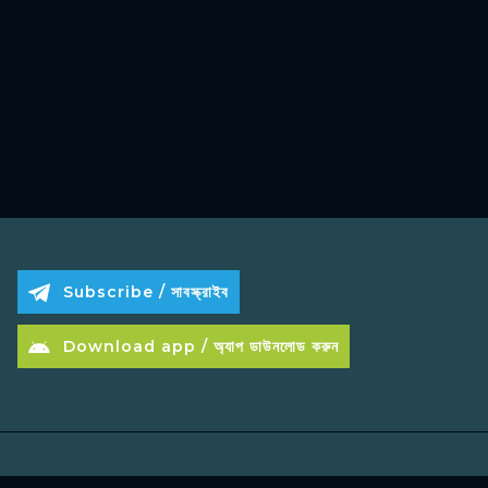
Subscribe / সাবস্ক্রাইব
Download app / অ্যাপ ডাউনলোড করুন