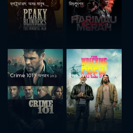
ব্লাইন্ডারস: অমর মানুষ
রিসল্যুশন
Crime 101 / অপরাধ ১০১
The Wrecking Crew
/ দ্যা ওয়্রেকিং ক্রু