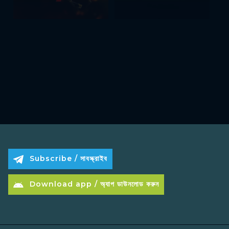
Subscribe / সাবস্ক্রাইব
Download app / অ্যাপ ডাউনলোড করুন