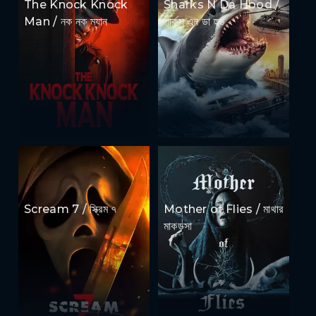
The Knock Knock
Sharks N Da Hood /
Man / নক নক ম্যান
শার্কস এন ডা হুড
Scream 7 / স্ক্রিম ৭
Mother of Flies / মাথার
মাকড়সা