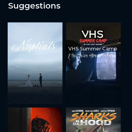
Suggestions
Nuptials / নিউজীয়াহ
VHS Summer Camp
/ ভিএইচএস গ্রীষ্মকালীন শিবির