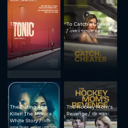
Tonic / টনিক
To Catch a Cheater
/ একজন প্রতারককে ধরা
The Dating App
The Hockey Mom's
Killer: The Monica
Revenge / হকি মায়ের
White Story / ডেটিং
প্রতিশোধ
অ্যাপ কিলার: মোনিকা হোয়াইটের