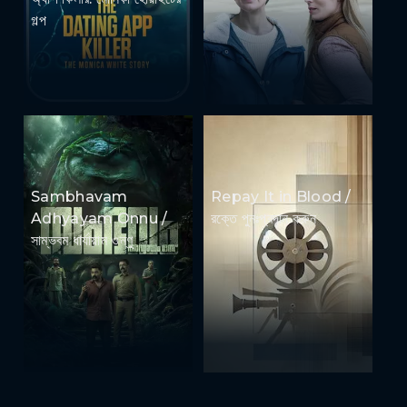
গল্প
Sambhavam
Repay It in Blood /
Adhyayam Onnu /
রক্তে পুনঃপ্রদান করুন
সাম্ভবম ধার্যায়াম ওন্ণু