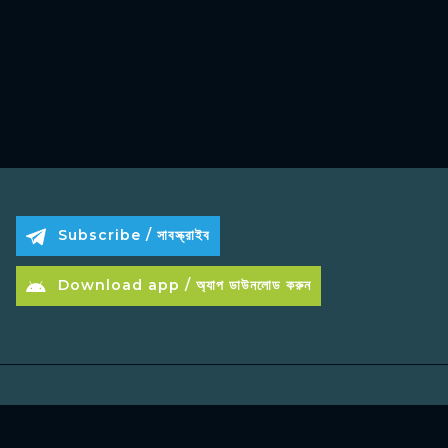
Subscribe / সাবস্ক্রাইব
Download app / অ্যাপ ডাউনলোড করুন