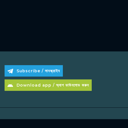
Subscribe / সাবস্ক্রাইব
Download app / অ্যাপ ডাউনলোড করুন