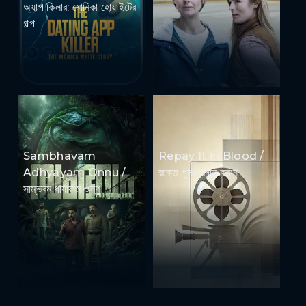
অ্যাপ কিলার: মোনিকা হোয়াইটের
গল্প
Sambhavam
Repay It in Blood /
Adhyayam Onnu /
রক্তে পুনঃপ্রদান করুন
সাম্ভবম ধার্যায়াম ওন্ণু