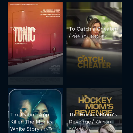
Tonic / টনিক
To Catch a Cheater
/ একজন প্রতারককে ধরা
The Dating App
The Hockey Mom's
Killer: The Monica
Revenge / হকি মায়ের
White Story / ডেটিং
প্রতিশোধ