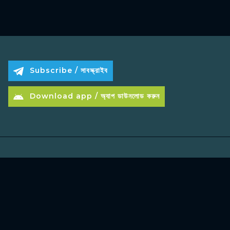
Subscribe / সাবস্ক্রাইব
Download app / অ্যাপ ডাউনলোড করুন