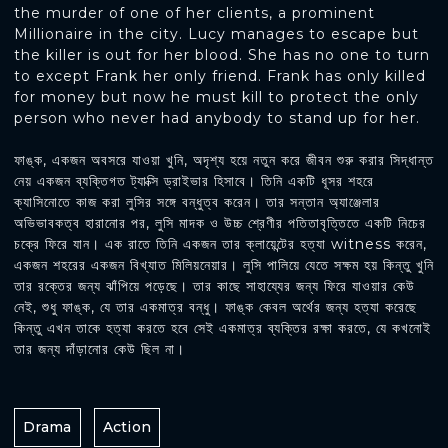
the murder of one of her clients, a prominent
Millionaire in the city. Lucy manages to escape but
the killer is out for her blood. She has no one to turn
to except Frank her only friend. Frank has only killed
for money but now he must kill to protect the only
person who never had anybody to stand up for her.
ফাঙ্ক, একজন অবসরে যাওয়া খুনি, অদৃশ্য হয়ে নতুন করে জীবন শুরু করার সিদ্ধান্ত
নেয় একজন ব্যক্তিগত ট্যাক্সি ড্রাইভার হিসাবে। তিনি একটি ধূসর শহরে
ক্যাসিনোতে কাজ করা লুসির সঙ্গে বন্ধুত্ব করেন। তার সন্তান অ্যাঞ্জেলার
অভিভাবকত্ব হারানোর পর, লুসি মাদক ও উচ্চ শ্রেণীর পতিতাবৃত্তিতে একটি নিচের
চক্রে ফিরে যান। এক রাতে তিনি একজন তার ক্লায়েন্টের হত্যা witness করেন,
একজন শহরের একজন বিখ্যাত মিলিয়নেয়ার। লুসি পালিয়ে যেতে সক্ষম হয় কিন্তু খুনি
তার রক্তের জন্য ঝাঁপিয়ে পড়েছে। তার কাছে সাহায্যের জন্য ফিরে যাওয়ার কেউ
নেই, শুধু ফাঙ্ক, যে তার একমাত্র বন্ধু। ফাঙ্ক কেবল অর্থের জন্য হত্যা করেছে
কিন্তু এখন তাকে হত্যা করতে হবে সেই একমাত্র ব্যক্তির রক্ষা করতে, যে কখনোই
তার জন্য দাঁড়ানোর কেউ ছিল না।
Drama
Action