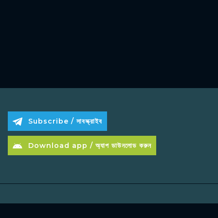
Subscribe / সাবস্ক্রাইব
Download app / অ্যাপ ডাউনলোড করুন