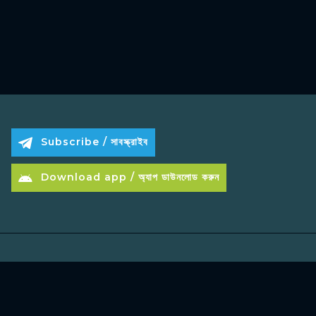
Subscribe / সাবস্ক্রাইব
Download app / অ্যাপ ডাউনলোড করুন