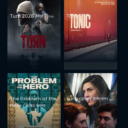
Turn 2026 / টার্ন ২০২৬
Tonic / টনিক
The Problem of the
Surfacing / উপস্থাপন
Hero / হিরোর সমস্যা