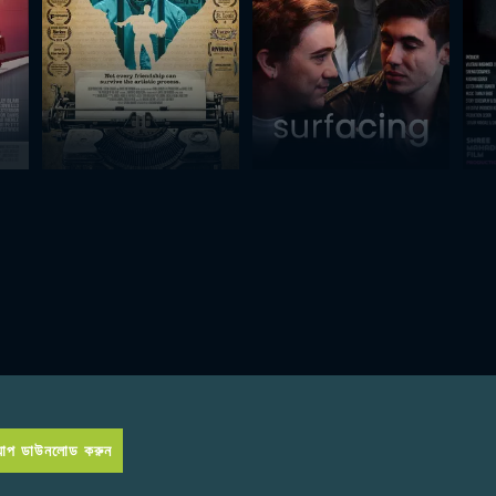
প ডাউনলোড করুন