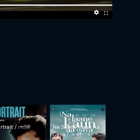
trait / পোর্ট্রেট
Na Jaane Kaun Aa
Gaya / কে জানে কে চলে