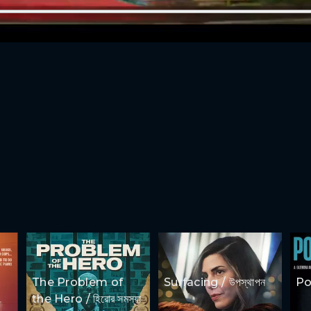
The Problem of
Surfacing / উপস্থাপন
Por
the Hero / হিরোর সমস্যা