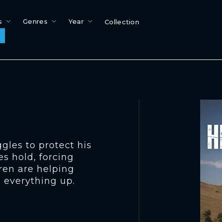
s
Genres
Year
Collection
les to protect his
s hold, forcing
ren are helping
g everything up.