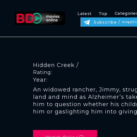
Categorie
Latest
Top
Subscribe / সাবস্ক্রাইব
Hidden Creek /
Rating:
Year:
An widowed rancher, Jimmy, strugg
land and mind as Alzheimer’s take
him to question whether his child
him or gaslighting him into givin