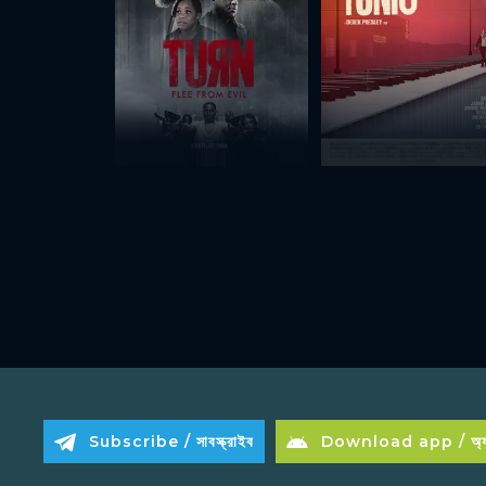
Subscribe / সাবস্ক্রাইব
Download app / অ্যা