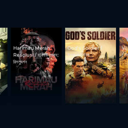
Harimau Merah:
God's Soldier /
Vi
Resolusi / হরিমাউ মেরাহ:
ঈশ্বরের সৈনিক
/ ব
রিসল্যুশন