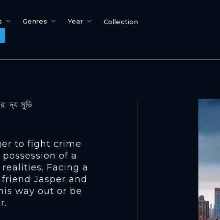
s
Genres
Year
Collection
দ্য মুভি
r to fight crime
possession of a
realities. Facing a
t friend Jasper and
his way out or be
r.