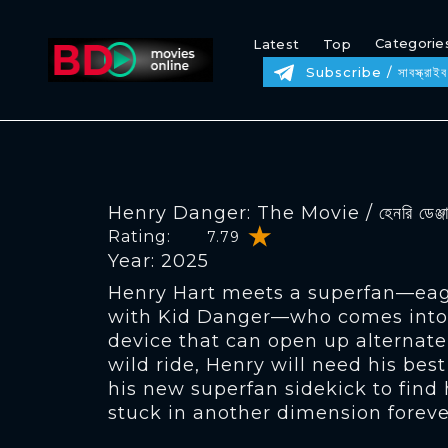
Categorie
Latest
Top
Subscribe / সাবস্ক্রাইব
Henry Danger: The Movie / হেনরি ডেঞ্জার: 
Rating:
7.79
Year: 2025
Henry Hart meets a superfan—eage
with Kid Danger—who comes into 
device that can open up alternate 
wild ride, Henry will need his bes
his new superfan sidekick to find 
stuck in another dimension foreve