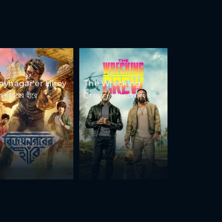
jaynagar'er Hirey
The Wrecking
িজয়নগরের হীরে
Crew / দ্যা ওয়্রেকিং ক্রু