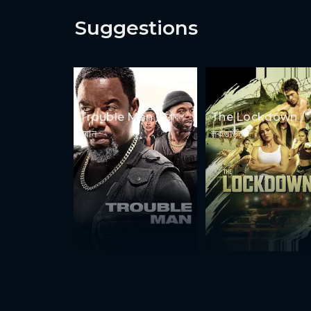
Suggestions
Trouble Man / ট্রাবল
The Lockdown /
ম্যান
লকডাউন