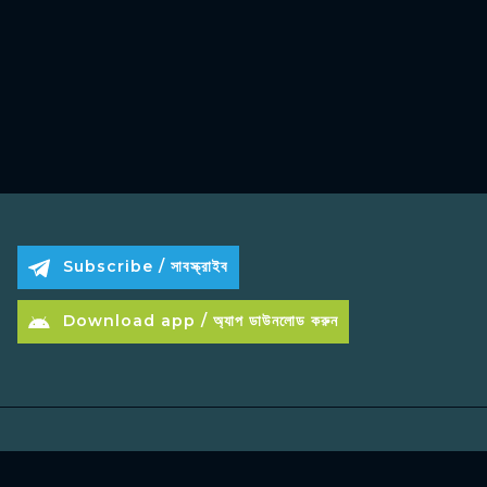
Subscribe / সাবস্ক্রাইব
Download app / অ্যাপ ডাউনলোড করুন