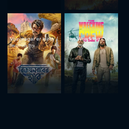
Vijaynagar'er Hirey /
The Wrecking Crew
বিজয়নগরের হীরে
/ দ্যা ওয়্রেকিং ক্রু