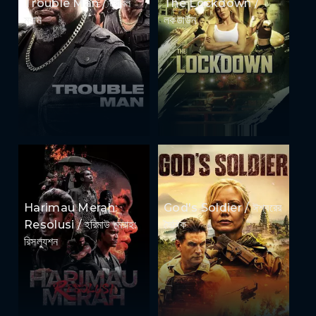
Trouble Man / ট্রাবল
The Lockdown /
ম্যান
লকডাউন
Harimau Merah:
God's Soldier / ঈশ্বরের
Resolusi / হরিমাউ মেরাহ:
সৈনিক
রিসল্যুশন