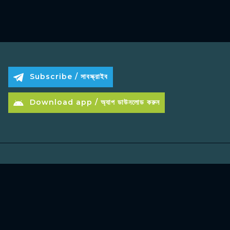
Subscribe / সাবস্ক্রাইব
Download app / অ্যাপ ডাউনলোড করুন