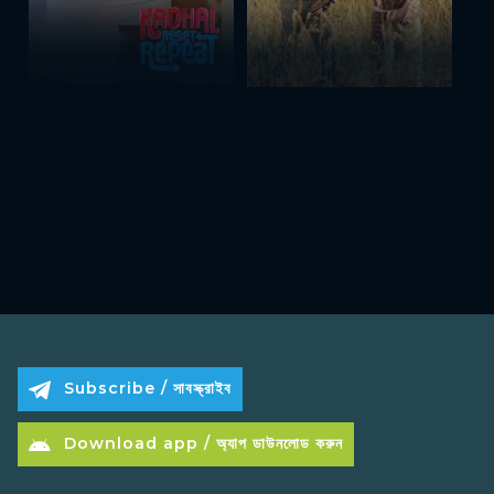
Subscribe / সাবস্ক্রাইব
Download app / অ্যাপ ডাউনলোড করুন