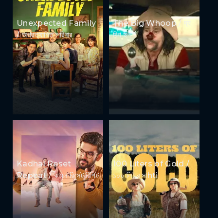
Unexpected Family
The Big Whoop / দ্য
/ অপ্রত্যাশিত পরিবার
বিগ হুপ
Kadhal Reset
100 Liters of Gold /
Repeat / কাধল রিসেট রিপিট
১০০ লিটার সাhti