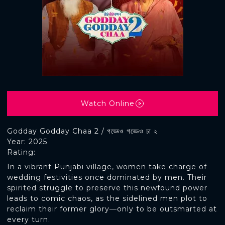
Watch Online
Godday Godday Chaa 2 / গড্ডেও গড্ডেও চা ২
Year: 2025
Rating:
In a vibrant Punjabi village, women take charge of
wedding festivities once dominated by men. Their
spirited struggle to preserve this newfound power
leads to comic chaos, as the sidelined men plot to
reclaim their former glory—only to be outsmarted at
every turn.