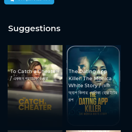
Suggestions
To Catch a Cheater
The Dating App
/ একজন প্রতারককে ধরা
Killer: The Monica
White Story / ডেটিং
অ্যাপ কিলার: মোনিকা হোয়াইটের
গল্প