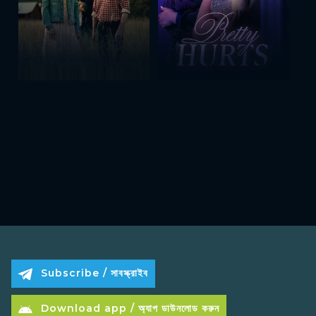
Subscribe / সাবস্ক্রাইব
Download app / অ্যাপ ডাউনলোড করুন