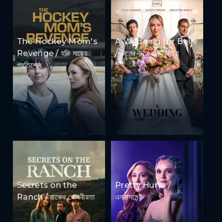
The Hockey Mom's
A Wedding for Belle
Revenge / হকি মায়ের
/ বেলের জন্য একটি বিয়ে
প্রতিশোধ
Secrets on the
Pretty Hurts /
Ranch / রাঞ্চের গোপনীয়তা
এনহাসমেন্ট