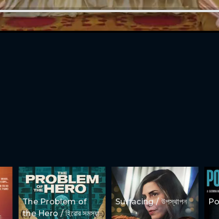
The Problem of
Surfacing / উপস্থাপন
Por
the Hero / হিরোর সমস্যা