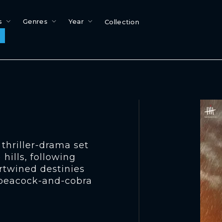
s
Genres
Year
Collection
thriller-drama set
hills, following
rtwined destinies
c peacock-and-cobra