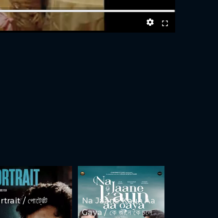
trait / পোর্ট্রেট
Na Jaane Kaun Aa
Gaya / কে জানে কে চলে