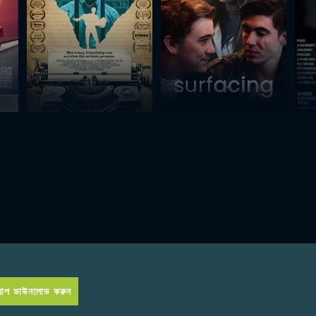
প ডাউনলোড করুন