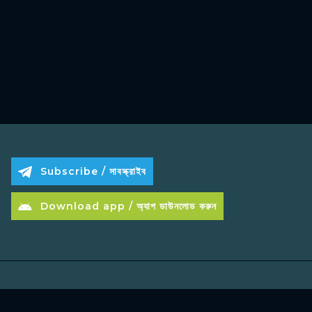
Subscribe / সাবস্ক্রাইব
Download app / অ্যাপ ডাউনলোড করুন