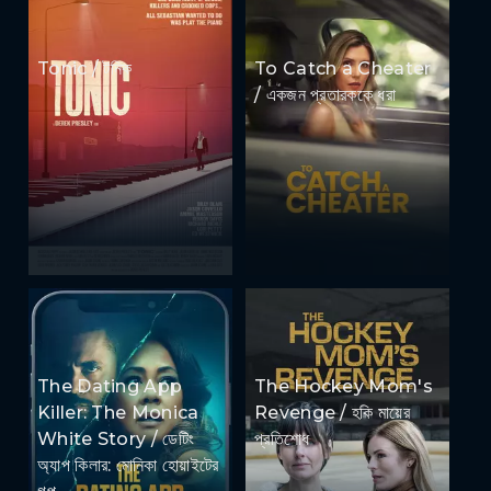
Tonic / টনিক
To Catch a Cheater
/ একজন প্রতারককে ধরা
The Dating App
The Hockey Mom's
Killer: The Monica
Revenge / হকি মায়ের
White Story / ডেটিং
প্রতিশোধ
অ্যাপ কিলার: মোনিকা হোয়াইটের
গল্প