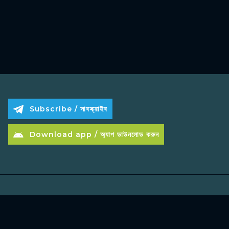
Subscribe / সাবস্ক্রাইব
Download app / অ্যাপ ডাউনলোড করুন