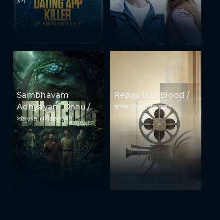
Sambhavam
Repay It in Blood /
Adhyayam Onnu /
রক্তে পুনঃপ্রদান করুন
সাম্ভবম ধার্যায়াম ওন্ণু