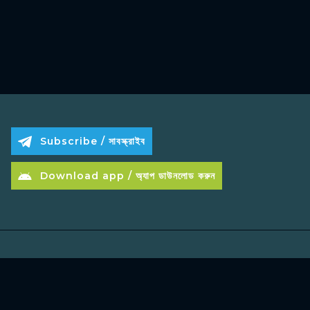
Subscribe / সাবস্ক্রাইব
Download app / অ্যাপ ডাউনলোড করুন