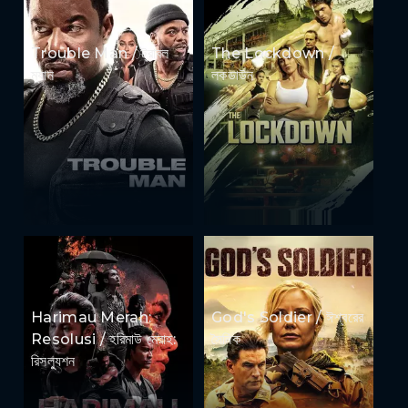
Trouble Man / ট্রাবল
The Lockdown /
ম্যান
লকডাউন
Harimau Merah:
God's Soldier / ঈশ্বরের
Resolusi / হরিমাউ মেরাহ:
সৈনিক
রিসল্যুশন