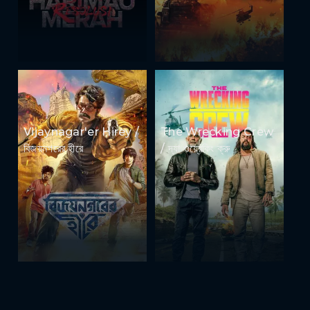
Vijaynagar'er Hirey /
The Wrecking Crew
বিজয়নগরের হীরে
/ দ্যা ওয়্রেকিং ক্রু