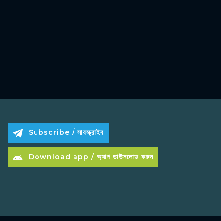
Subscribe / সাবস্ক্রাইব
Download app / অ্যাপ ডাউনলোড করুন