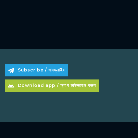
Subscribe / সাবস্ক্রাইব
Download app / অ্যাপ ডাউনলোড করুন