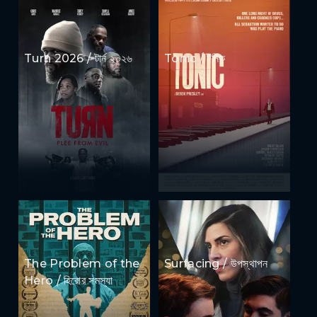
Turn 2026 / টার্ন ২০২৬
Tonic / টনিক
The Problem of the
Surfacing / উপস্থাপন
Hero / হিরোর সমস্যা