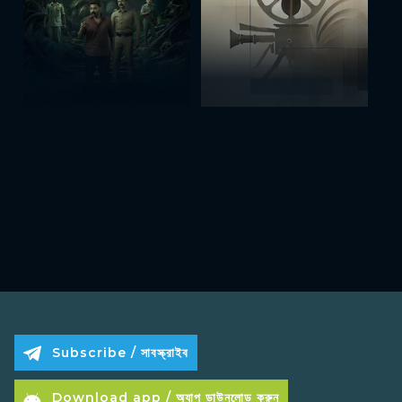
Subscribe / সাবস্ক্রাইব
Download app / অ্যাপ ডাউনলোড করুন