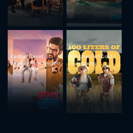
Kadhal Reset
100 Liters of Gold /
Repeat / কাধল রিসেট রিপিট
১০০ লিটার সাhti