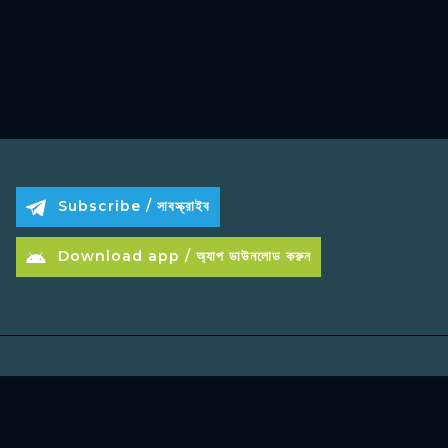
Subscribe / সাবস্ক্রাইব
Download app / অ্যাপ ডাউনলোড করুন