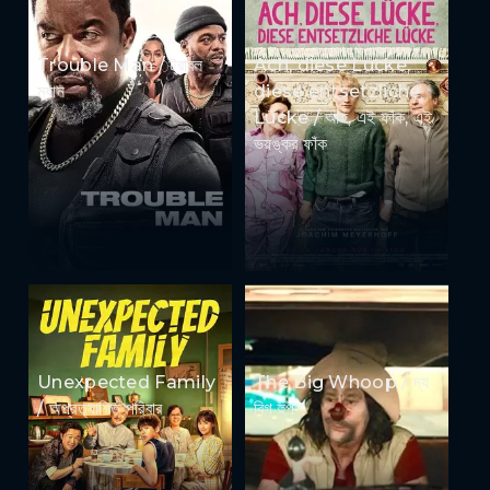
Trouble Man / ট্রাবল
Ach, diese Lücke,
ম্যান
diese entsetzliche
Lücke / আহ, এই ফাঁক, এই
ভয়ঙ্কর ফাঁক
Unexpected Family
The Big Whoop / দ্য
/ অপ্রত্যাশিত পরিবার
বিগ হুপ