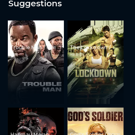
Suggestions
Trouble Man / ট্রাবল
The Lockdown /
ম্যান
লকডাউন
Harimau Merah:
God's Soldier / ঈশ্বরের