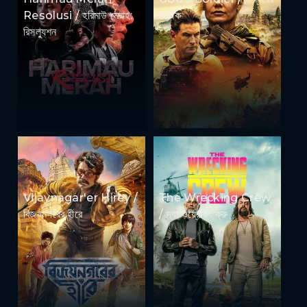
Resolusi / হরিমাউ মেরাহ:
সৈনিক
রিসল্যুশন
Vijaynagar'er Hirey /
The Wrecking Crew
বিজয়নগরের হীরে
/ দ্যা ওয়্রেকিং ক্রু