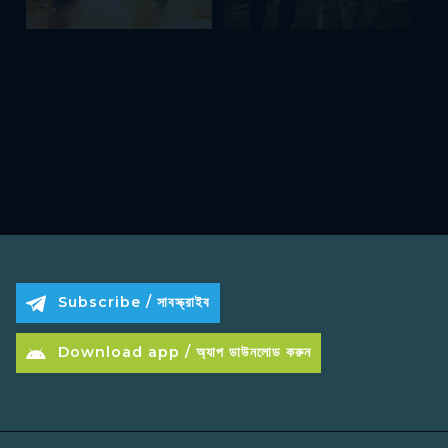
Subscribe / সাবস্ক্রাইব
Download app / অ্যাপ ডাউনলোড করুন