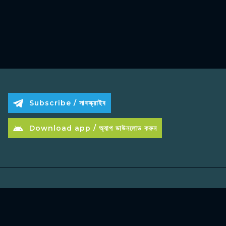
Subscribe / সাবস্ক্রাইব
Download app / অ্যাপ ডাউনলোড করুন