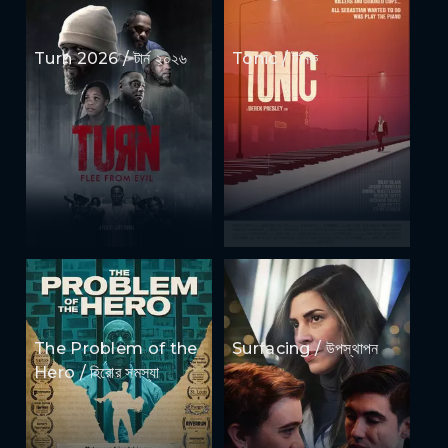
Turn 2026 / টার্ন ২০২৬
Tonic / টনিক
The Problem of the
Surfacing / উপস্থাপন
Hero / হিরোর সমস্যা