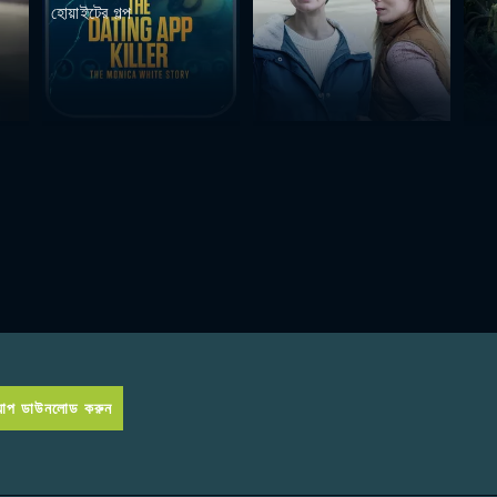
হোয়াইটের গল্প
প ডাউনলোড করুন