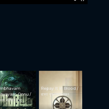
ambhavam
Repay It in Blood /
hyayam Onnu /
রক্তে পুনঃপ্রদান করুন
ভবম ধার্যায়াম ওন্ণু