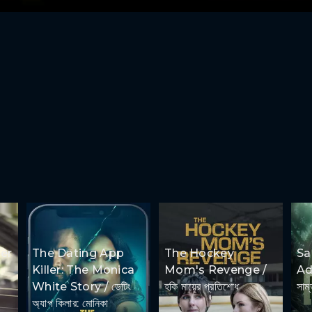
er
The Dating App
The Hockey
S
Killer: The Monica
Mom's Revenge /
Ad
White Story / ডেটিং
হকি মায়ের প্রতিশোধ
সাম্
অ্যাপ কিলার: মোনিকা