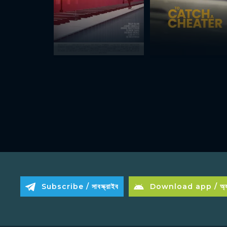
Subscribe / সাবস্ক্রাইব
Download app / অ্যা