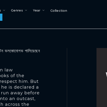
s
Genres
Year
Collection
ভলকোনোগভ পালিয়েছেন
in law
oks of the
respect him. But
 he is declared a
 run away before
into an outcast,
h across the