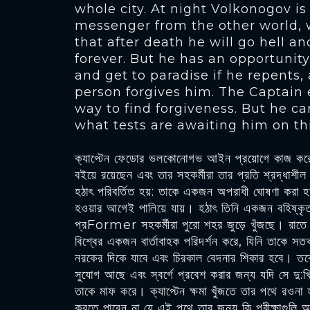
whole city. At night Volkonogov is 
messenger from the other world,
that after death he will go hell 
forever. But he has an opportunity
and get to paradise if he repents,
person forgives him. The Captain
way to find forgiveness. But he c
what tests are awaiting him on th
ক্যাপ্টেন ফেডোর ভলকোনোগভ আইন প্রয়োগে কাজ করে
বইয়ে রয়েছেন এবং তার সহকর্মীরা তার প্রতি শ্রদ্ধা
হঠাৎ পরিবর্তিত হয়: তাকে একজন অপরাধী ঘোষণা করা
হওয়ার আগেই পালিয়ে যায়। হঠাৎ তিনি একজন বহিষ্কৃত
প্রFormer সহকর্মীরা পুরো শহর জুড়ে খুঁজছে। রাত
বিশ্বের একজন বার্তাবাহক পরিদর্শন করে, যিনি তাকে সতর
নরকের দিকে যাবে এবং চিরকাল বেদনার শিকার হবে। তবে
সুযোগ আছে এবং স্বর্গে প্রবেশ করার জন্য যদি সে দ
তাকে মাফ করে। ক্যাপ্টেন ক্ষমা খুঁজতে তার পথে রওনা 
করতে পারেন না যে এই পথে তার জন্য কি পরীক্ষাগুলি 