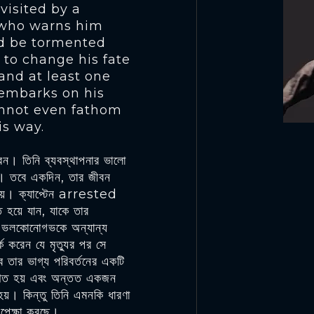
visited by a
 who warns him
and be tormented
 to change his fate
 and at least one
 embarks on his
annot even fathom
is way.
ন। তিনি ব্যবস্থাপনার ভালো
শীল। তবে একদিন, তার জীবন
 হয়। ক্যাপ্টেন arrested
 হয়ে যান, যাকে তার
ে ভলকোনোগভকে অন্যান্য
্ক করেন যে মৃত্যুর পর সে
 তার ভাগ্য পরিবর্তনের একটি
ু:খিত হয় এবং অন্তত একজন
হয়। কিন্তু তিনি এমনকি ধারণা
অপেক্ষা করছে।