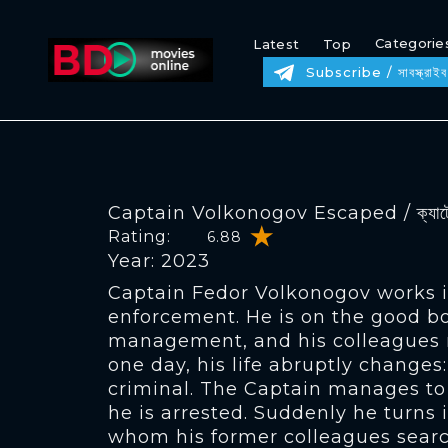
Categorie
Latest
Top
Subscribe / সাবস্ক্রাইব
Captain Volkonogov Escaped / ক্যাটেন 
Rating:
6.88
Year: 2023
Captain Fedor Volkonogov works 
enforcement. He is on the good bo
management, and his colleagues 
one day, his life abruptly changes:
criminal. The Captain manages to
he is arrested. Suddenly he turns 
whom his former colleagues searc