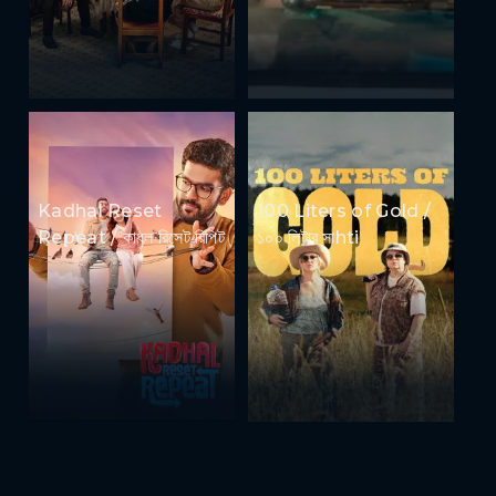
Kadhal Reset
100 Liters of Gold /
Repeat / কাধল রিসেট রিপিট
১০০ লিটার সাhti