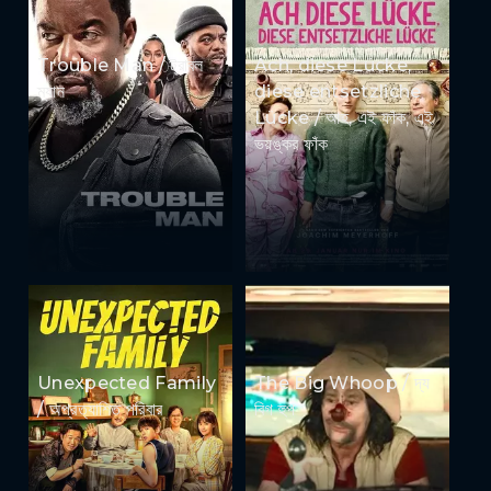
Trouble Man / ট্রাবল
Ach, diese Lücke,
ম্যান
diese entsetzliche
Lücke / আহ, এই ফাঁক, এই
ভয়ঙ্কর ফাঁক
Unexpected Family
The Big Whoop / দ্য
/ অপ্রত্যাশিত পরিবার
বিগ হুপ