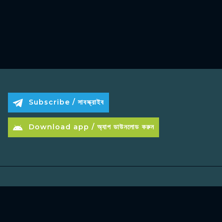
Subscribe / সাবস্ক্রাইব
Download app / অ্যাপ ডাউনলোড করুন