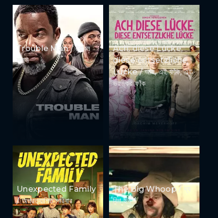
Trouble Man / ট্রাবল
Ach, diese Lücke,
ম্যান
diese entsetzliche
Lücke / আহ, এই ফাঁক, এই
ভয়ঙ্কর ফাঁক
Unexpected Family
The Big Whoop / দ্য
/ অপ্রত্যাশিত পরিবার
বিগ হুপ