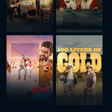
Kadhal Reset
100 Liters of Gold /
Repeat / কাধল রিসেট রিপিট
১০০ লিটার সাhti