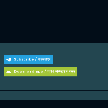
Subscribe / সাবস্ক্রাইব
Download app / অ্যাপ ডাউনলোড করুন