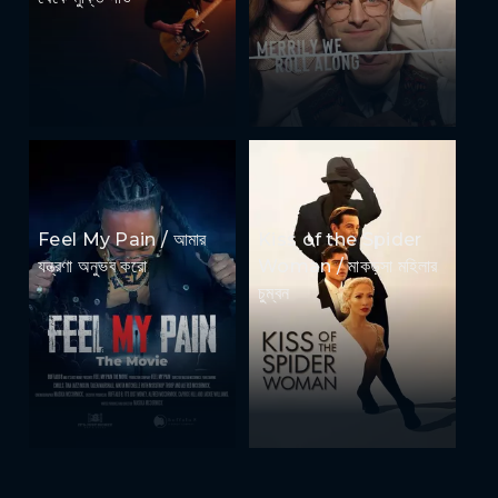
Feel My Pain / আমার
Kiss of the Spider
যন্ত্রণা অনুভব করো
Woman / মাকড়সা মহিলার
চুম্বন