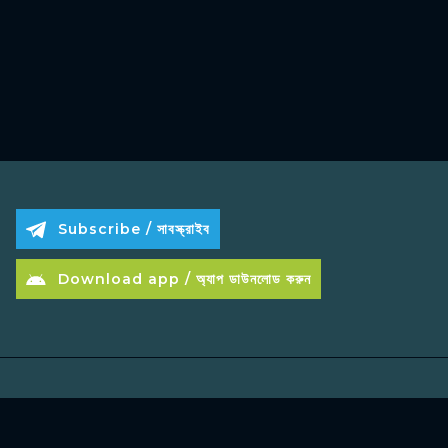
Subscribe / সাবস্ক্রাইব
Download app / অ্যাপ ডাউনলোড করুন