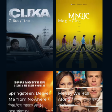
Clika / ক্লিক
Magic / যাদু
Springsteen: Deliver
Merrily We Roll
Me from Nowhere /
Along / আমরা হাসতে হাসতে
স্প্রিংস্টিন: আমাকে কোথাও
এগিয়ে যাচ্ছি
থেকে মুক্তি দাও