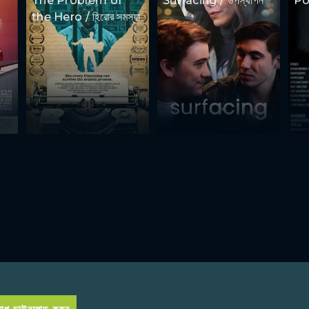
The Problem of
Surfacing / উপস্থাপন
Por
the Hero / হিরোর সমস্যা