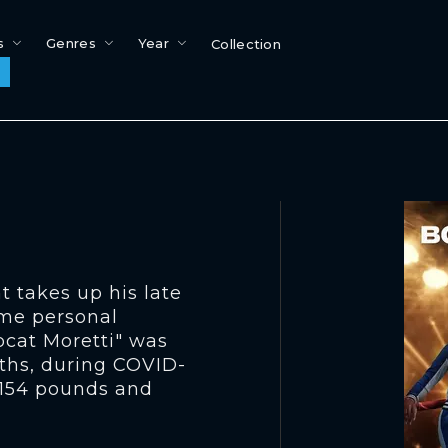
s
Genres
Year
Collection
t takes up his late
ome personal
bcat Moretti" was
nths, during COVID-
e 154 pounds and