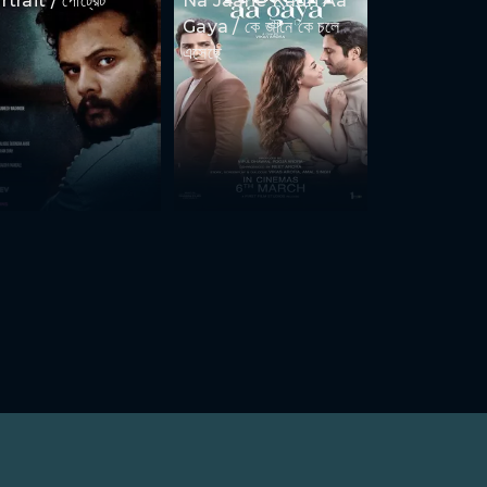
trait / পোর্ট্রেট
Na Jaane Kaun Aa
Gaya / কে জানে কে চলে
এসেছে