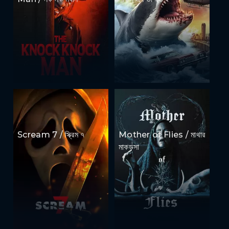
Scream 7 / স্ক্রিম ৭
Mother of Flies / মাথার
মাকড়সা