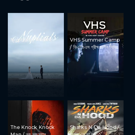
Nuptials / নিউজীয়াহ
VHS Summer Camp
/ ভিএইচএস গ্রীষ্মকালীন শিবির
The Knock Knock
Sharks N Da Hood /
Man / নক নক ম্যান
শার্কস এন ডা হুড