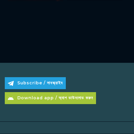
Subscribe / সাবস্ক্রাইব
Download app / অ্যাপ ডাউনলোড করুন