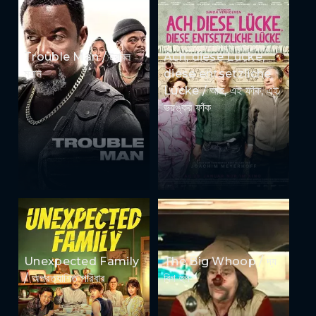
Trouble Man / ট্রাবল
Ach, diese Lücke,
ম্যান
diese entsetzliche
Lücke / আহ, এই ফাঁক, এই
ভয়ঙ্কর ফাঁক
Unexpected Family
The Big Whoop / দ্য
/ অপ্রত্যাশিত পরিবার
বিগ হুপ