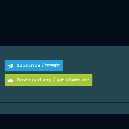
Subscribe / সাবস্ক্রাইব
Download app / অ্যাপ ডাউনলোড করুন