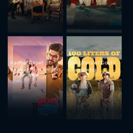
Kadhal Reset
100 Liters of Gold /
Repeat / কাধল রিসেট রিপিট
১০০ লিটার সাhti