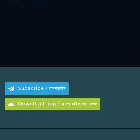
Subscribe / সাবস্ক্রাইব
Download app / অ্যাপ ডাউনলোড করুন