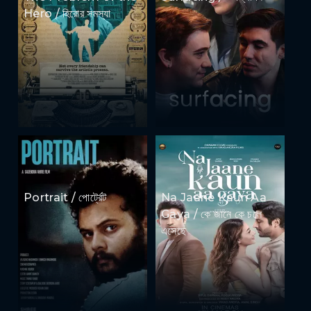
Hero / হিরোর সমস্যা
Portrait / পোর্ট্রেট
Na Jaane Kaun Aa
Gaya / কে জানে কে চলে
এসেছে