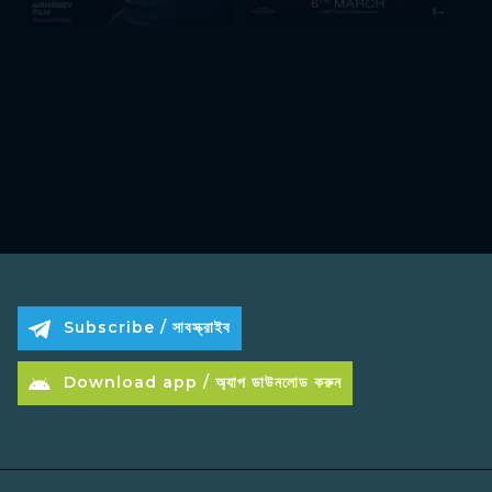
Subscribe / সাবস্ক্রাইব
Download app / অ্যাপ ডাউনলোড করুন