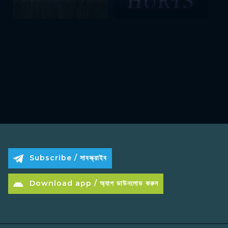
Subscribe / সাবস্ক্রাইব
Download app / অ্যাপ ডাউনলোড করুন