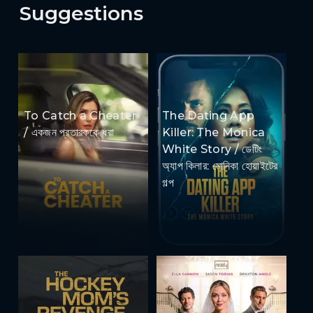
Suggestions
To Catch a Cheater
The Dating App
/ একজন প্রতারককে ধরা
Killer: The Monica
White Story / ডেটিং
অ্যাপ কিলার: মোনিকা হোয়াইটের
গল্প