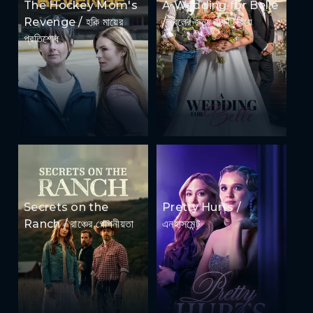
The Hockey Mom's
A Wedding for Belle
Revenge / হকি মায়ের
/ বেলের জন্য একটি বিয়ে
প্রতিশোধ
Secrets on the
Pretty Hurts /
Ranch / রাঞ্চের গোপনীয়তা
এনহাসমেন্ট