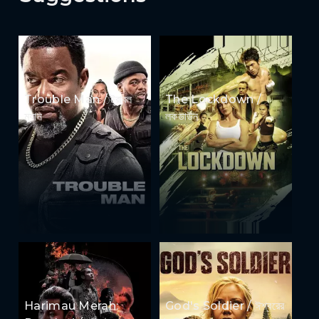
Trouble Man / ট্রাবল
The Lockdown /
ম্যান
লকডাউন
Harimau Merah:
God's Soldier / ঈশ্বরের