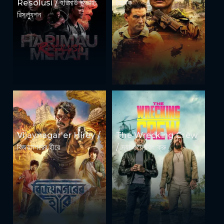
Resolusi / হরিমাউ মেরাহ:
সৈনিক
রিসল্যুশন
Vijaynagar'er Hirey /
The Wrecking Crew
বিজয়নগরের হীরে
/ দ্যা ওয়্রেকিং ক্রু