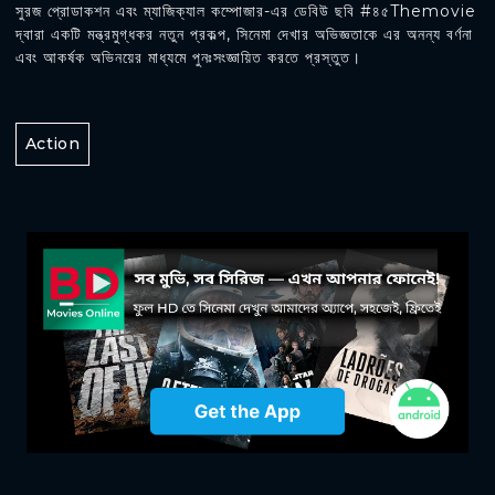
সুরজ প্রোডাকশন এবং ম্যাজিক্যাল কম্পোজার-এর ডেবিউ ছবি #৪৫Themovie
দ্বারা একটি মন্ত্রমুগ্ধকর নতুন প্রকল্প, সিনেমা দেখার অভিজ্ঞতাকে এর অনন্য বর্ণনা
এবং আকর্ষক অভিনয়ের মাধ্যমে পুনঃসংজ্ঞায়িত করতে প্রস্তুত।
Action