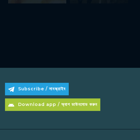
Subscribe / সাবস্ক্রাইব
Download app / অ্যাপ ডাউনলোড করুন