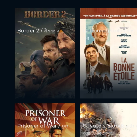
Border 2 / সীমান্ত ২
La bonne étoile / ভাল
তারা
Prisoner of War / যুদ্ধ
Coyote's Bloodbath 
বন্দী
কয়োটের রক্তসলুক