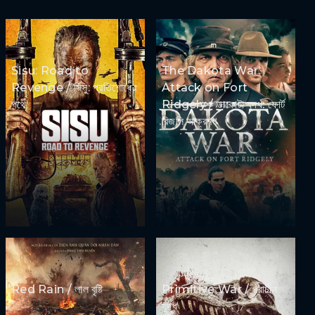
Sisu: Road to
The Dakota War:
Revenge / সিসু: প্রতিশোধের
Attack on Fort
পথে
Ridgely / ডাকোটা যুদ্ধ: ফোর্ট
রিজলি আক্রমণ
Red Rain / লাল বৃষ্টি
Primitive War / প্রাচীন
যুদ্ধ