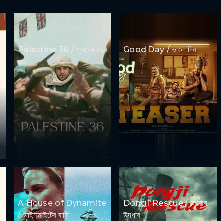
Palestine 36 / প্যালেস্টাইন
Good Day / ভালো দিন
৩৬
/
A House of Dynamite
Dongji Rescue / ডংজির
/ ডাইনামাইটের বাড়ি
উদ্ধার