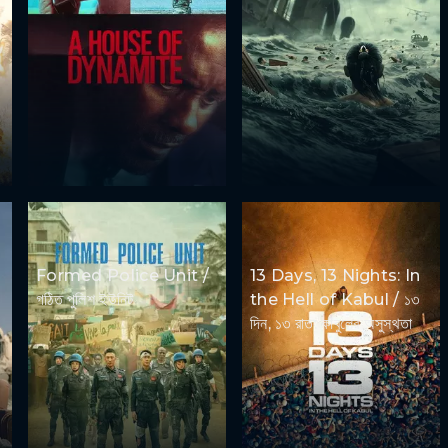
Formed Police Unit /
13 Days, 13 Nights: In
গঠিত পুলিশ ইউনিট
the Hell of Kabul / ১৩
দিন, ১৩ রাত: কাবুলের অসুস্থতা