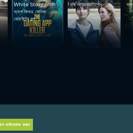
White Story / ডেটিং
হকি মায়ের প্রতিশোধ
সাম্
অ্যাপ কিলার: মোনিকা
হোয়াইটের গল্প
প ডাউনলোড করুন