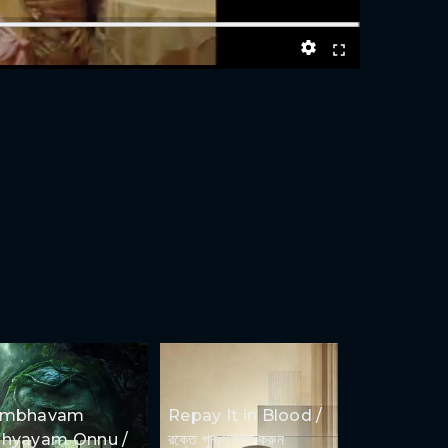
ambhavam
Repay It in Blood /
hyayam Onnu /
রক্তে পুনঃপ্রদান করুন