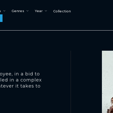
s
Genres
Year
Collection
yee, in a bid to
gled in a complex
ever it takes to