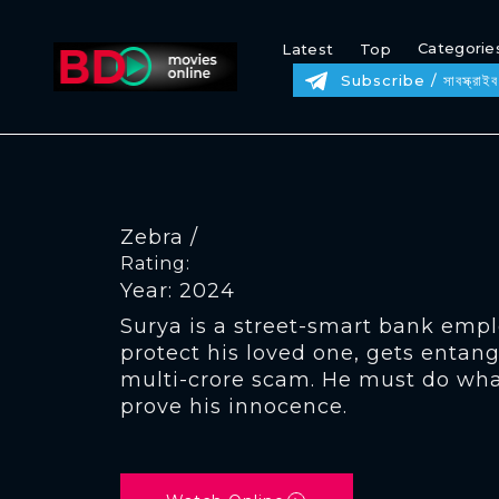
Categorie
Latest
Top
Subscribe / সাবস্ক্রাইব
Zebra /
Rating:
Year: 2024
Surya is a street-smart bank emplo
protect his loved one, gets entan
multi-crore scam. He must do what
prove his innocence.