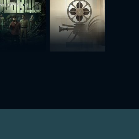
ভবম ধার্যায়াম ওন্ণু