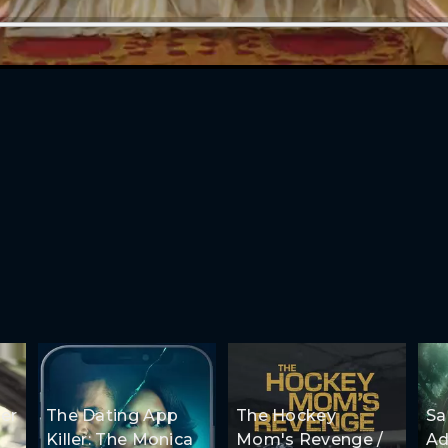
er
The Dating App
The Hockey
S
Killer: The Monica
Mom's Revenge /
Ad