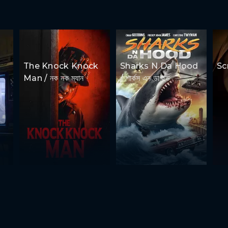
The Knock Knock
Sharks N Da Hood
Scr
Man / নক নক ম্যান
/ শার্কস এন ডা হুড