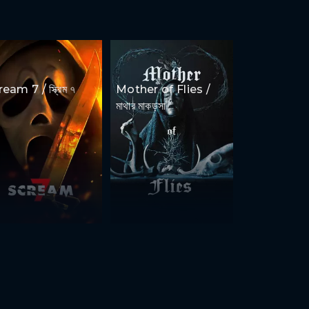
eam 7 / স্ক্রিম ৭
Mother of Flies /
মাথার মাকড়সা