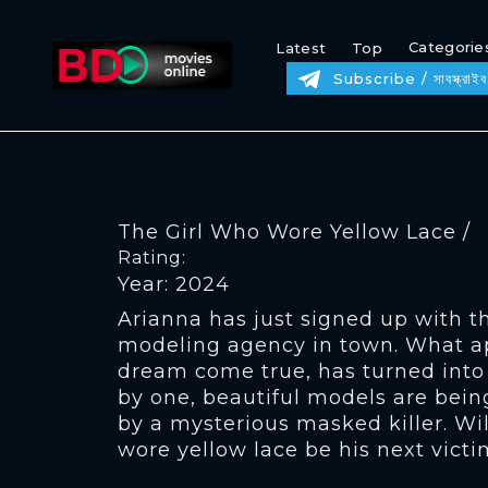
Categorie
Latest
Top
Subscribe / সাবস্ক্রাইব
The Girl Who Wore Yellow Lace /
Rating:
Year: 2024
Arianna has just signed up with t
modeling agency in town. What a
dream come true, has turned into
by one, beautiful models are bei
by a mysterious masked killer. Wil
wore yellow lace be his next victi