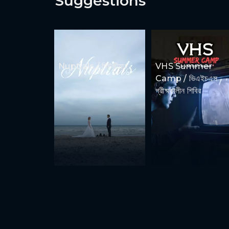
Suggestions
Nuptials / নিউজীয়াহ
VHS Summer
Camp / ভিএইচএস
গ্রীষ্মকালীন শিবির