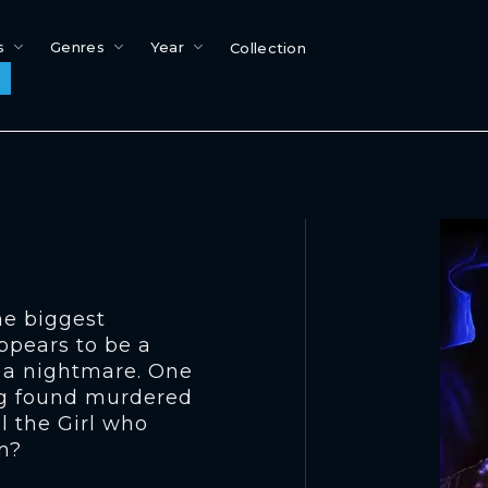
s
Genres
Year
Collection
he biggest
ppears to be a
 a nightmare. One
ng found murdered
l the Girl who
m?