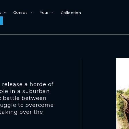
s
Genres
Year
Collection
 release a horde of
ole in a suburban
ic battle between
truggle to overcome
 taking over the