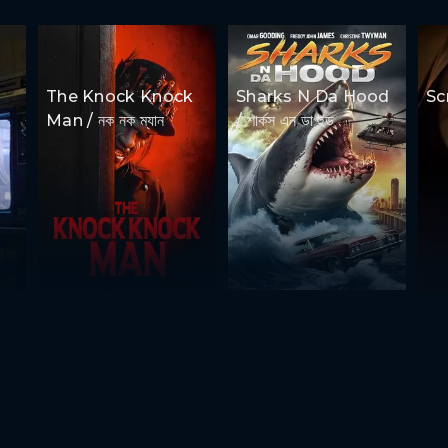
The Knock Knock
Sharks N Da Hood
Scr
Man / নক নক ম্যান
/ শার্কস এন ডা হুড