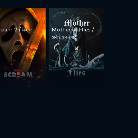
eam 7 / স্ক্রিম ৭
Mother of Flies /
মাথার মাকড়সা