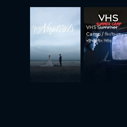
Nuptials / নিউজীয়াহ
VHS Summer
Camp / ভিএইচএস
গ্রীষ্মকালীন শিবির