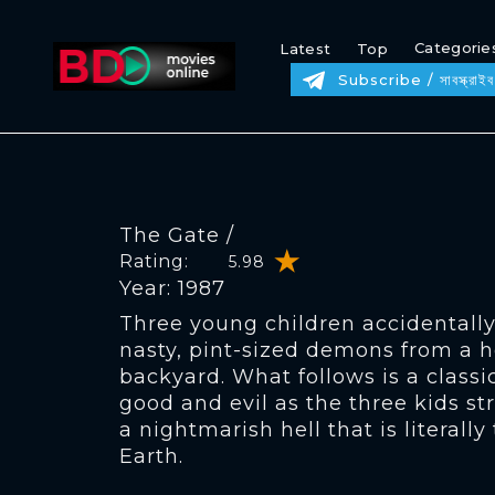
Categorie
Latest
Top
Subscribe / সাবস্ক্রাইব
The Gate /
Rating:
5.98
Year: 1987
Three young children accidentally
nasty, pint-sized demons from a h
backyard. What follows is a class
good and evil as the three kids s
a nightmarish hell that is literally
Earth.