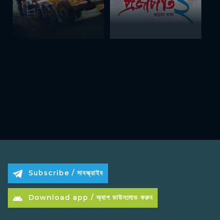
Subscribe / সাবস্ক্রাইব
Download app / অ্যাপ ডাউনলোড করুন