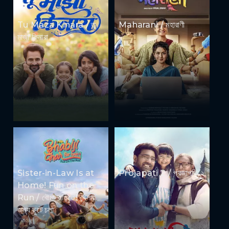
Tu Maza Kinara / তু
Maharani / মহারাণী
মাজা কিনারা
Sister-in-Law Is at
Projapati 2 / প্রজাপতি ২
Home! Fun on the
Run / বৌমা বাড়িতে! খেলার
জন্য ছুটে চলা