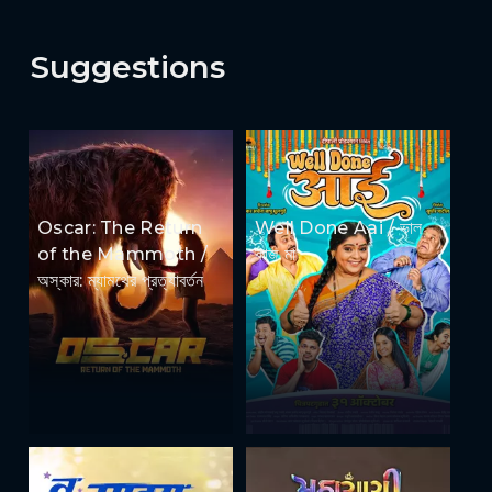
Suggestions
Oscar: The Return
Well Done Aai / ভাল
of the Mammoth /
কাজ মা
অস্কার: ম্যামথের প্রত্যাবর্তন