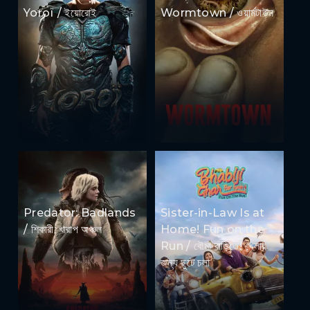
Yoroï / ইয়োরোই
Wormtown / ওয়ার্মটাউন
Predator: Badlands
Sister-in-Law Is at
/ শিকারী: খারাপ অঞ্চল
Home! Fun on the
Run / বৌমা বাড়িতে! খেলার
জন্য ছুটে চলা