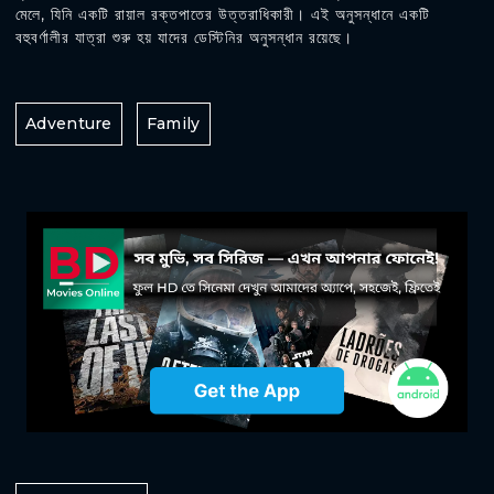
মেলে, যিনি একটি রায়াল রক্তপাতের উত্তরাধিকারী। এই অনুসন্ধানে একটি
বহুবর্ণালীর যাত্রা শুরু হয় যাদের ডেস্টিনির অনুসন্ধান রয়েছে।
Adventure
Family