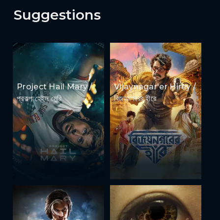
Suggestions
Project Hail Mary /
Vijaynagar'er Hirey /
প্রকল্প হেইল মেরি
বিজয়নগরের হীরে