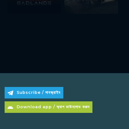
Subscribe / সাবস্ক্রাইব
Download app / অ্যাপ ডাউনলোড করুন