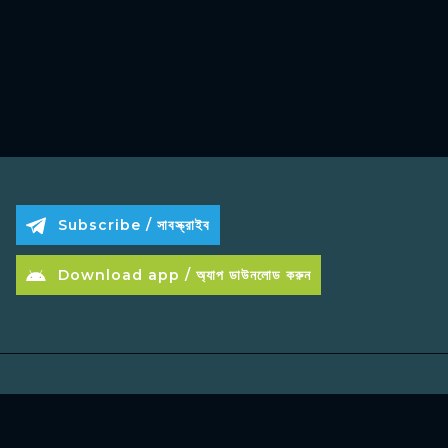
Subscribe / সাবস্ক্রাইব
Download app / অ্যাপ ডাউনলোড করুন