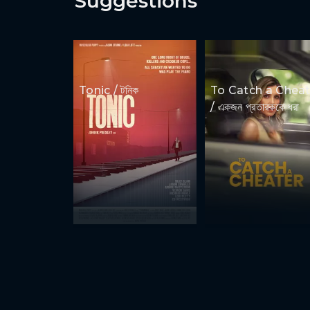
Suggestions
Tonic / টনিক
To Catch a Cheat
/ একজন প্রতারককে ধরা