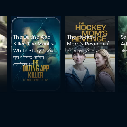
er
The Dating App
The Hockey
S
Killer: The Monica
Mom's Revenge /
Ad
White Story / ডেটিং
হকি মায়ের প্রতিশোধ
সাম্
অ্যাপ কিলার: মোনিকা
হোয়াইটের গল্প