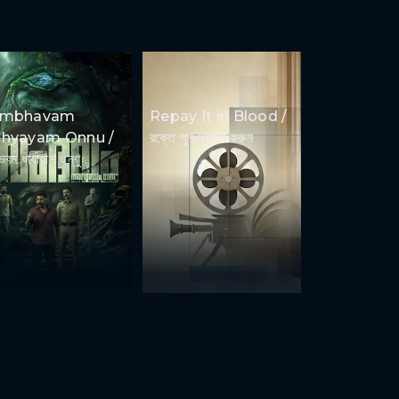
ambhavam
Repay It in Blood /
hyayam Onnu /
রক্তে পুনঃপ্রদান করুন
ভবম ধার্যায়াম ওন্ণু