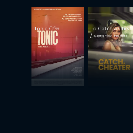
Tonic / টনিক
To Catch a Cheat
/ একজন প্রতারককে ধরা