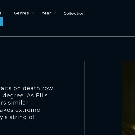
s
Genres
Year
Collection
waits on death row
 degree. As Eli’s
ers similar
 takes extreme
’s string of