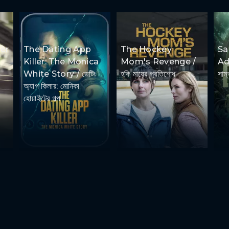
er
The Dating App
The Hockey
S
Killer: The Monica
Mom's Revenge /
Ad
White Story / ডেটিং
হকি মায়ের প্রতিশোধ
সাম্
অ্যাপ কিলার: মোনিকা
হোয়াইটের গল্প