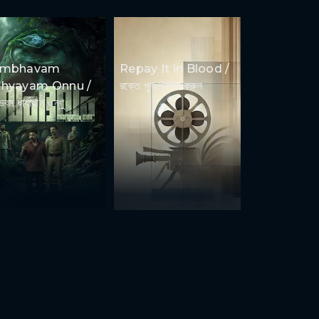
ambhavam
Repay It in Blood /
hyayam Onnu /
রক্তে পুনঃপ্রদান করুন
ভবম ধার্যায়াম ওন্ণু