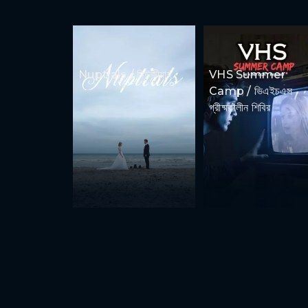
Nuptials / নিউজীয়াহ
VHS Summer
Camp / ভিএইচএস
গ্রীষ্মকালীন শিবির