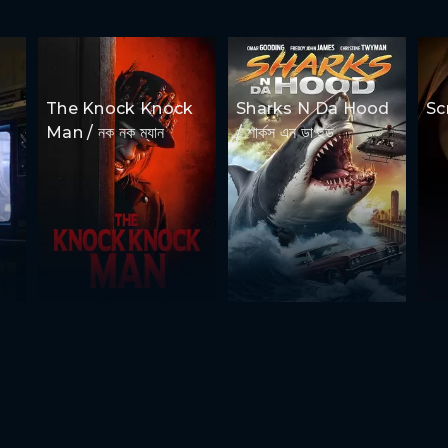
The Knock Knock
Sharks N Da Hood
Scr
Man / নক নক ম্যান
/ শার্কস এন ডা হুড