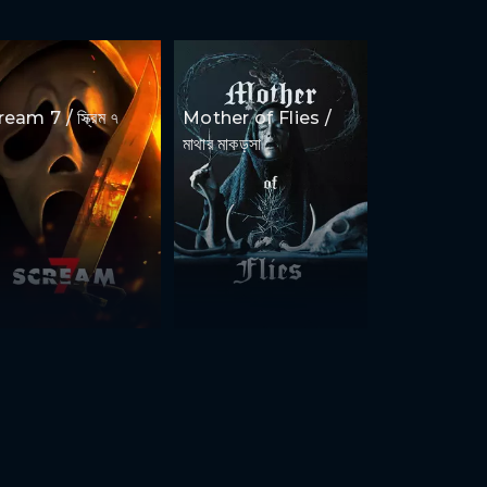
eam 7 / স্ক্রিম ৭
Mother of Flies /
মাথার মাকড়সা