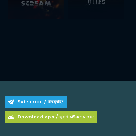
Subscribe / সাবস্ক্রাইব
Download app / অ্যাপ ডাউনলোড করুন