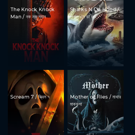
The Knock Knock
Sharks N Da Hood /
Man / নক নক ম্যান
শার্কস এন ডা হুড
Scream 7 / স্ক্রিম ৭
Mother of Flies / মাথার
মাকড়সা