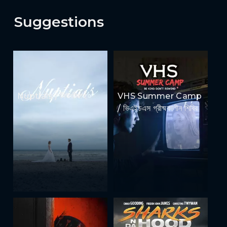
Suggestions
Nuptials / নিউজীয়াহ
VHS Summer Camp
/ ভিএইচএস গ্রীষ্মকালীন শিবির