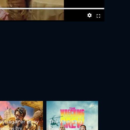
jaynagar'er Hirey
The Wrecking
িজয়নগরের হীরে
Crew / দ্যা ওয়্রেকিং ক্রু