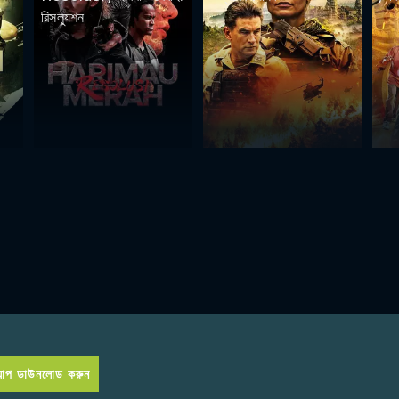
রিসল্যুশন
প ডাউনলোড করুন