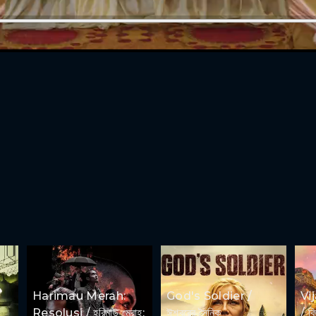
Harimau Merah:
God's Soldier /
Vi
Resolusi / হরিমাউ মেরাহ:
ঈশ্বরের সৈনিক
/ ব