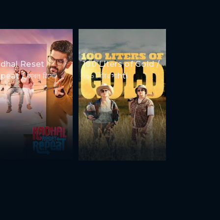
dhal Reset
100 Liters of Gold /
eat / কাধল রিসেট
১০০ লিটার সাhti
ট