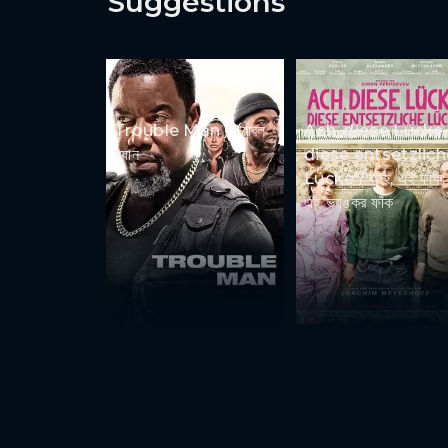
Suggestions
Trouble Man / ট্রাবল
Ach, diese Lücke,
ম্যান
diese entsetzlich
Lücke / আহ, এই ফাঁক,
এই ভয়ঙ্কর ফাঁক