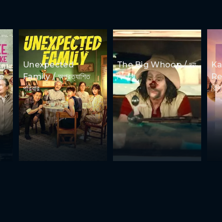
Unexpected
The Big Whoop / দ্য
Ka
e
Family / অপ্রত্যাশিত
বিগ হুপ
Rep
পরিবার
রিপি