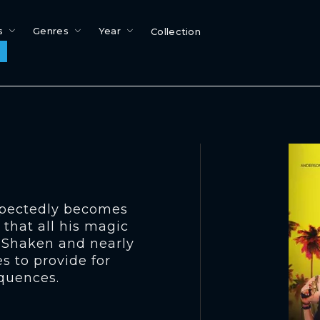
s
Genres
Year
Collection
xpectedly becomes
that all his magic
. Shaken and nearly
s to provide for
equences.