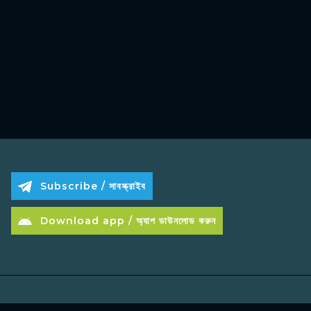
Subscribe / সাবস্ক্রাইব
Download app / অ্যাপ ডাউনলোড করুন