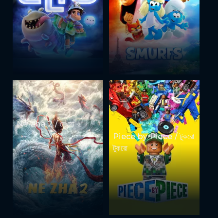
Ne Zha 2 / নে জা ২
Piece by Piece / টুকরো
টুকরো