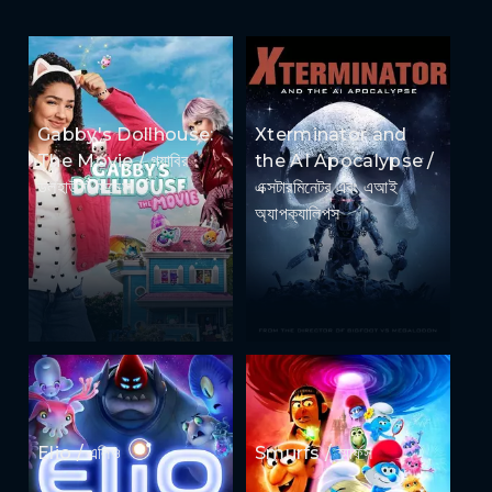
Gabby's Dollhouse:
Xterminator and
The Movie / গ্যাবির
the AI Apocalypse /
ডলহাউস: সিনেমা
এক্সটারমিনেটর এবং এআই
অ্যাপক্যালিপস
Elio / এলিও
Smurfs / স্মার্ফস