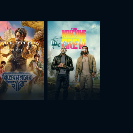
jaynagar'er Hirey
The Wrecking
িজয়নগরের হীরে
Crew / দ্যা ওয়্রেকিং ক্রু