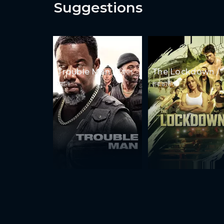
Suggestions
Trouble Man / ট্রাবল
The Lockdown /
ম্যান
লকডাউন