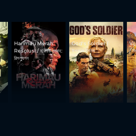
Harimau Merah:
God's Soldier /
Vi
Resolusi / হরিমাউ মেরাহ:
ঈশ্বরের সৈনিক
/ ব
রিসল্যুশন